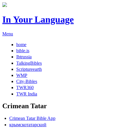
In Your Language
Menu
home
bible.is
Ibtrussia
TalkingBibles
Scriptureearth
WMP
City-Bibles
TWR360
TWR India
Crimean Tatar
Crimean Tatar Bible App
крымскотатарский