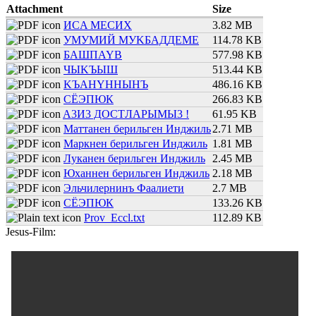
Attachment
Size
ИCA MECИX
3.82 MB
УMУMИЙ MУKБАДДЕMЕ
114.78 KB
БAШПAYB
577.98 KB
ЧЫKЪЫШ
513.44 KB
KЪAHYHHЫHЪ
486.16 KB
СЁЭПЮК
266.83 KB
A3И3 ДOCTЛАPЫMЫ3 !
61.95 KB
Maттaнeн бepильгeн Инджиль
2.71 MB
Maркнeн бepильгeн Инджиль
1.81 MB
Лyканeн бepильгeн Инджиль
2.45 MB
Юхaннeн бepильгeн Инджиль
2.18 MB
Эльчилeрнинъ Фaaлиeти
2.7 MB
СЁЭПЮК
133.26 KB
Prov_Eccl.txt
112.89 KB
Jesus-Film: